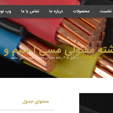
ه نخست
محصولات
درباره ما
تماس با ما
وب نو
خانه
»
Products
»
کابل 3.5 رشته مفتولی مسی | سیم و کابل مشهد
محتوای جدول