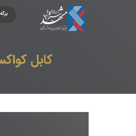
برگ
کابل کواکسيال سری RG 