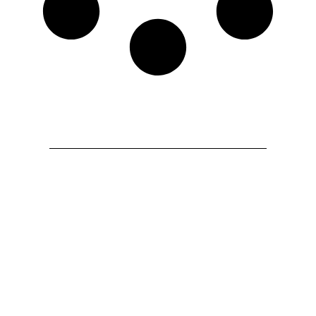
دسته بندی محصولات
مخابراتی
سیم افشان
سیم تلفن
سیم و کابل سیلیکونی
کابل ابزار
کابل افشان
کابل خودنگهدار
کابل
دقیق
کابل سولار
کابل شبکه
کابل مفتول
کابل فشار متوسط
فشار قوی