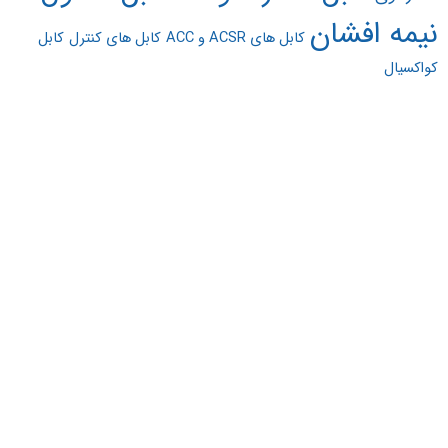
نیمه افشان
کابل های ACSR و ACC
کابل های کنترل
کابل
کواکسیال
مشهد کابل نوین (نمایندگی
مشهد صنعت سابق مهندس
جواد شهرستانکی) به عنوان
نمایندگی اصلی و دفتر فروش
رسمی
گروه کارخانجات سیم و
کابل مشهد
، ارائه‌دهنده